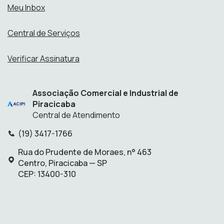
Meu Inbox
Central de Serviços
Verificar Assinatura
Associação Comercial e Industrial de
Piracicaba
Central de Atendimento
(19) 3417-1766
Telefone:
Rua do Prudente de Moraes, n° 463
Endereço:
Centro, Piracicaba — SP
CEP: 13400-310