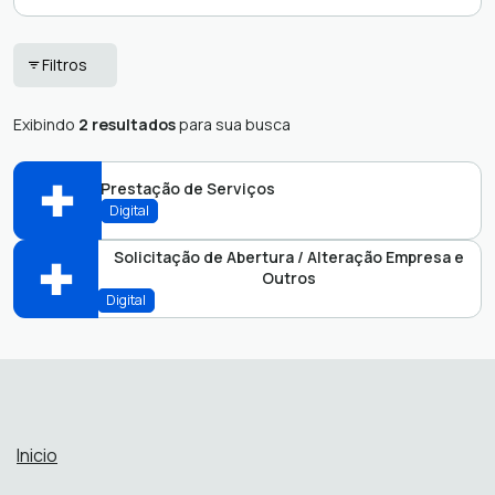
Campanha
SCPC
Filtros
Comercial
Secretaria ACIPI
Exibindo
2 resultados
para sua busca
Escola de Negócios
Unimed
Financeiro
Uniodonto
Prestação de Serviços
Processos
Digital
Administrativos
Solicitação de Abertura / Alteração Empresa e
Outros
Apoio ao Contador
APOIO
Digital
Abrir online > Via protocolo 1Doc
Apoio ao Contador
APOIO
Perfis:
Abrir online > Via protocolo 1Doc
Perfis:
Inicio